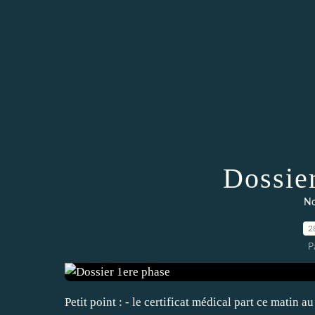
Dossie
No
2
P
Petit point : - le certificat médical part ce matin a