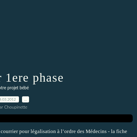
r 1ere phase
tre projet bébé
8.03.2012
…
ar Choupinette
u courrier pour légalisation à l’ordre des Médecins - la fiche