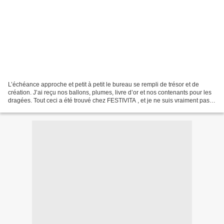
L’échéance approche et petit à petit le bureau se rempli de trésor et de
création. J’ai reçu nos ballons, plumes, livre d’or et nos contenants pour les
dragées. Tout ceci a été trouvé chez FESTIVITA , et je ne suis vraiment pas
déçu. L’essayage de ma...