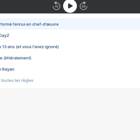
nsformé l’ennui en chef-d’œuvre
 DayZ
 a 13 ans (et vous l'avez ignoré)
e (littéralement)
im Rayan
 toutes les règles
s les jeux vidéo
us choquant de Rockstar ? - Le scandale BULLY
e plus moche de Steam
du RÊVE tourne au CAUCHEMAR
pendant 8 heures